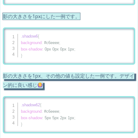
影の大きさを1pxにした一例です。
.shadow6
{
background
:
 #c6eeee
;
box-shadow
:
 0px 0px 0px 1px
;
}
影の大きさを1px、その他の値も設定した一例です。デザイ
ン的に良い感じ
.shadow62
{
background
:
 #c6eeee
;
box-shadow
:
 5px 5px 2px 1px
;
}