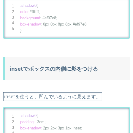
.shadow8
{
color
:
#ffffff
;
background
:
 #ef97e8
;
box-shadow
:
 0px 0px 8px 8px #ef97e8
;
}
insetでボックスの内側に影をつける
insetを使うと、凹んでいるように見えます。
.shadow9
{
padding
:
 .3em
;
box-shadow
:
 2px 2px 3px 1px inset
;