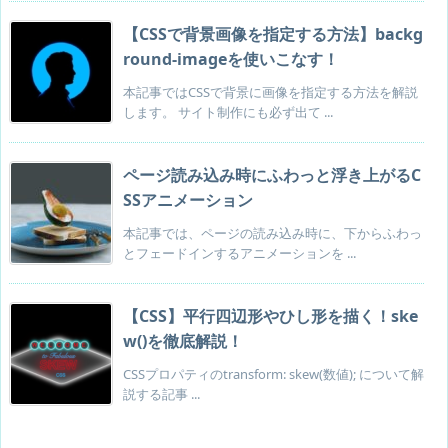
【CSSで背景画像を指定する方法】backg
round-imageを使いこなす！
本記事ではCSSで背景に画像を指定する方法を解説
します。 サイト制作にも必ず出て ...
ページ読み込み時にふわっと浮き上がるC
SSアニメーション
本記事では、ページの読み込み時に、下からふわっ
とフェードインするアニメーションを ...
【CSS】平行四辺形やひし形を描く！ske
w()を徹底解説！
CSSプロパティのtransform: skew(数値); について解
説する記事 ...