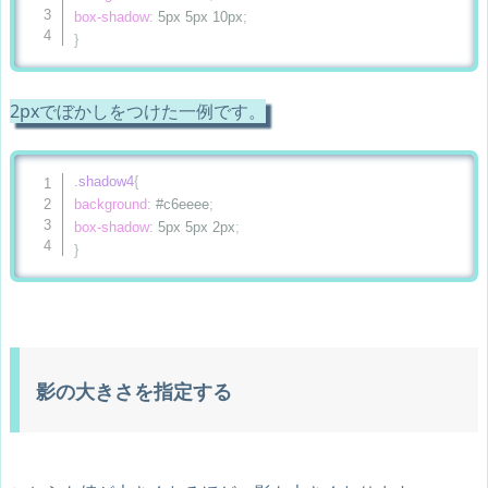
box-shadow
:
 5px 5px 10px
;
}
2pxでぼかしをつけた一例です。
.shadow4
{
background
:
 #c6eeee
;
box-shadow
:
 5px 5px 2px
;
}
影の大きさを指定する