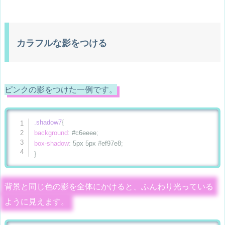
カラフルな影をつける
ピンクの影をつけた一例です。
.shadow7
{
background
:
 #c6eeee
;
box-shadow
:
 5px 5px #ef97e8
;
}
背景と同じ色の影を全体にかけると、ふんわり光っている
ように見えます。