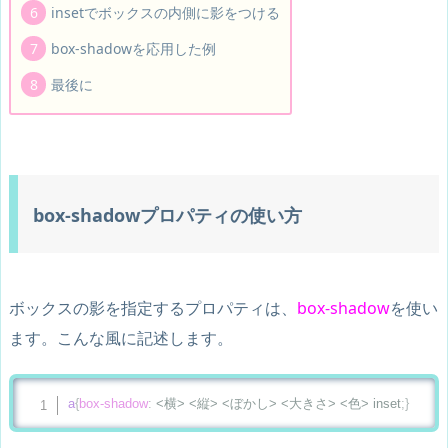
insetでボックスの内側に影をつける
box-shadowを応用した例
最後に
box-shadowプロパティの使い方
ボックスの影を指定するプロパティは、
box-shadow
を使い
ます。こんな風に記述します。
a
{
box-shadow
:
 <横> <縦> <ぼかし> <大きさ> <色> inset
;
}