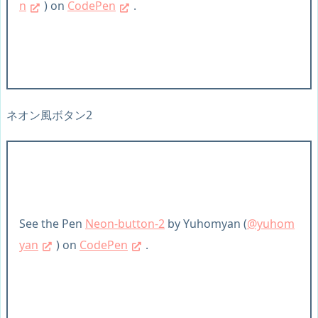
n
) on
CodePen
.
ネオン風ボタン2
See the Pen
Neon-button-2
by Yuhomyan (
@yuhom
yan
) on
CodePen
.