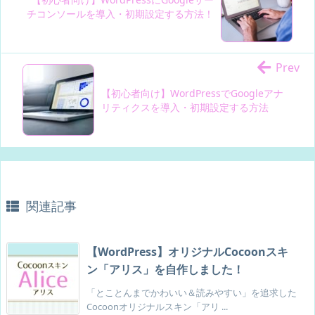
background-color
:
 #517db5
;
}
チコンソールを導入・初期設定する方法！
color
:
 #fff
;
/* コピーボタン */
}
.snsf-w .snsfb .cp-button a, .snsi-w .snsib .cp-button a
{
.snsi-w .snsib .hatena a:hover>.hatena-count
{
border
:
 1px solid #f7d0f5
;
/* 枠線色 */
Prev
color
:
 #fff
;
color
:
 #fb217580
;
/* 文字色 */
transition
:
 all .3s ease-in-out
;
}
【初心者向け】WordPressでGoogleアナ
}
.snsf-w .snsfb .cp-button a:hover, .snsi-w .snsib .cp-button a:hov
リティクスを導入・初期設定する方法
/* Pocket */
background-color
:
 #f7d0f5
;
.snsf-w .snsfb .pocket a, .snsi-w .snsib .pocket a
{
color
:
 #fff
;
border
:
 1px solid #f58694
;
/* 枠線色 */
}
color
:
 #f58694
;
/* 文字色 */
}
.snsi-w .pocket-count
{
color
:
 #f58694
;
/* 文字色 */
関連記事
}
.snsf-w .snsfb .pocket a:hover, .snsi-w .snsib .pocket a:hover
{
background-color
:
 #f58694
;
【WordPress】オリジナルCocoonスキ
color
:
 #fff
;
ン「アリス」を自作しました！
}
.snsi-w .snsib .pocket a:hover>.pocket-count
{
「とことんまでかわいい＆読みやすい」を追求した
color
:
 #fff
;
Cocoonオリジナルスキン「アリ ...