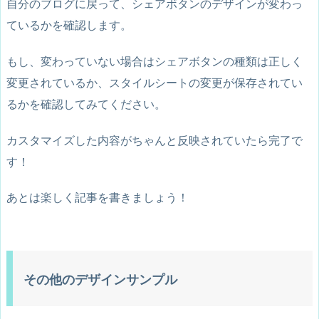
自分のブログに戻って、シェアボタンのデザインが変わっ
/* Facebook */
.snsf-w .snsfb .facebook a, .snsi-w .snsib .facebook a
{
ているかを確認します。
border
:
 1px solid #3b97f3
;
/* 枠線色 */
color
:
 #3b97f3
;
/* 文字色 */
もし、変わっていない場合は
シェアボタンの種類は正しく
}
.snsi-w .facebook-count
{
変更されているか
、
スタイルシートの変更が保存されてい
color
:
 #3b97f3
;
/* 文字色 */
るか
を確認してみてください。
}
.snsf-w .snsfb .facebook a:hover, .snsi-w .snsib .facebook a:hove
カスタマイズした内容がちゃんと反映されていたら完了で
background-color
:
 #3b97f3
;
color
:
 #fff
;
す！
}
.snsi-w .snsib .facebook a:hover>.facebook-count
{
あとは楽しく記事を書きましょう！
color
:
 #fff
;
transition
:
 all .3s ease-in-out
;
}
/* LinkedIn */
.snsf-w .snsfb .linkedin a, .snsi-w .snsib .linkedin a
{
border
:
 1px solid #57abd6
;
/* 枠線色 */
その他のデザインサンプル
color
:
 #57abd6
;
/* 文字色 */
}
.snsf-w .snsfb .linkedin a:hover, .snsi-w .snsib .linkedin a:hover
{