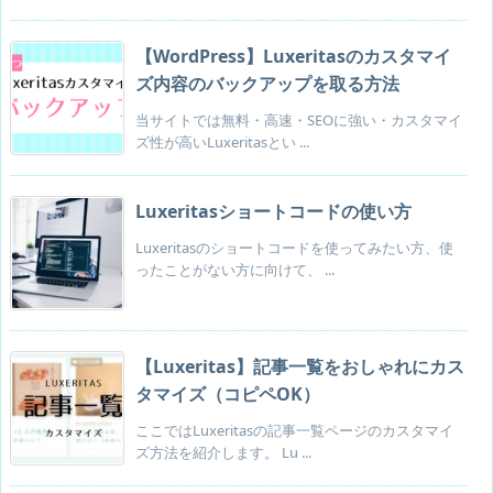
transition
:
 all .3s ease-in-out
;
}
/* LINE */
【WordPress】Luxeritasのカスタマイ
.snsf-w .snsfb .line a, .snsi-w .snsib .line a
{
ズ内容のバックアップを取る方法
border
:
 1px solid #8bcba6
;
/* 枠線色 */
当サイトでは無料・高速・SEOに強い・カスタマイ
color
:
 #8bcba6
;
/* 文字色 */
ズ性が高いLuxeritasとい ...
}
.snsf-w .snsfb .line a:hover, .snsi-w .snsib .line a:hover
{
background-color
:
 #8bcba6
;
Luxeritasショートコードの使い方
color
:
 #fff
;
}
Luxeritasのショートコードを使ってみたい方、使
/* RSS */
ったことがない方に向けて、 ...
.snsf-w .snsfb .rss a, .snsi-w .snsib .rss a
{
border
:
 1px solid #d2af9a
;
/* 枠線色 */
color
:
 #d2af9a
;
/* 文字色 */
}
【Luxeritas】記事一覧をおしゃれにカス
.snsf-w .snsfb .rss a:hover, .snsi-w .snsib .rss a:hover
{
タマイズ（コピペOK）
background-color
:
 #d2af9a
;
color
:
 #fff
;
ここではLuxeritasの記事一覧ページのカスタマイ
}
ズ方法を紹介します。 Lu ...
/* feedly */
.snsf-w .snsfb .feedly a, .snsi-w .snsib .feedly a
{