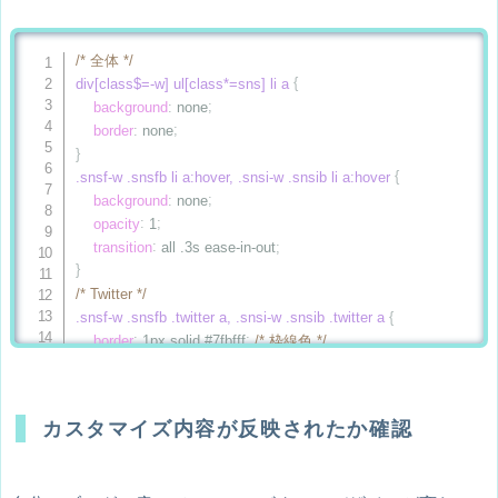
/* 全体 */
div[class$=-w] ul[class*=sns] li a
{
background
:
 none
;
border
:
 none
;
}
.snsf-w .snsfb li a:hover, .snsi-w .snsib li a:hover
{
background
:
 none
;
opacity
:
 1
;
transition
:
 all .3s ease-in-out
;
}
/* Twitter */
.snsf-w .snsfb .twitter a, .snsi-w .snsib .twitter a
{
border
:
 1px solid #7fbfff
;
/* 枠線色 */
color
:
 #7fbfff
;
/* 文字色 */
}
.snsf-w .snsfb .twitter a:hover, .snsi-w .snsib .twitter a:hover
{
カスタマイズ内容が反映されたか確認
background-color
:
 #7fbfff
;
color
:
 #fff
;
}