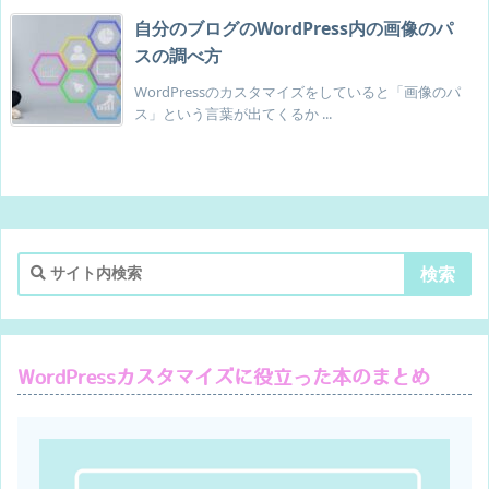
border
:
 1px solid #b9cfc1
;
/* 枠線色 */
自分のブログのWordPress内の画像のパ
color
:
 #b9cfc1
;
/* 文字色 */
スの調べ方
}
.snsi-w .feedly-count
{
WordPressのカスタマイズをしていると「画像のパ
ス」という言葉が出てくるか ...
color
:
 #b9cfc1
;
}
.snsf-w .snsfb .feedly a:hover, .snsi-w .snsib .feedly a:hover
{
background-color
:
 #b9cfc1
;
color
:
 #fff
;
}
.snsi-w .snsib .feedly a:hover>.feedly-count
{
color
:
 #fff
;
transition
:
 all .3s ease-in-out
;
}
/* コピーボタン */
.snsf-w .snsfb .cp-button a, .snsi-w .snsib .cp-button a
{
WordPressカスタマイズに役立った本のまとめ
border
:
 1px solid #747b8e
;
/* 枠線色 */
color
:
 #747b8e
;
/* 文字色 */
}
.snsf-w .snsfb .cp-button a:hover, .snsi-w .snsib .cp-button a:hov
background-color
:
 #747b8e
;