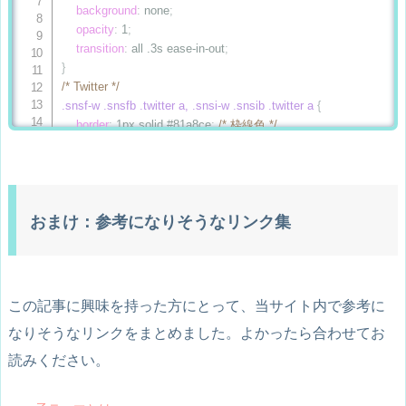
background
:
 none
;
.snsf-w .snsfb .hatena a, .snsi-w .snsib .hatena a
{
opacity
:
 1
;
border
:
 1px solid #488ce4
;
/* 枠線色 */
transition
:
 all .3s ease-in-out
;
color
:
 #488ce4
;
/* 文字色 */
}
}
/* Twitter */
.snsi-w .hatena-count
{
.snsf-w .snsfb .twitter a, .snsi-w .snsib .twitter a
{
color
:
 #488ce4
;
/* 文字色 */
border
:
 1px solid #81a8ce
;
/* 枠線色 */
}
color
:
 #81a8ce
;
/* 文字色 */
.snsf-w .snsfb .hatena a:hover, .snsi-w .snsib .hatena a:hover
{
}
background-color
:
 #488ce4
;
.snsf-w .snsfb .twitter a:hover, .snsi-w .snsib .twitter a:hover
{
color
:
 #fff
;
background-color
:
 #81a8ce
;
}
おまけ：参考になりそうなリンク集
color
:
 #fff
;
.snsi-w .snsib .hatena a:hover>.hatena-count
{
}
color
:
 #fff
;
/* Facebook */
transition
:
 all .3s ease-in-out
;
.snsf-w .snsfb .facebook a, .snsi-w .snsib .facebook a
{
}
border
:
 1px solid #6588ab
;
/* 枠線色 */
/* Pocket */
この記事に興味を持った方にとって、当サイト内で参考に
color
:
 #6588ab
;
/* 文字色 */
.snsf-w .snsfb .pocket a, .snsi-w .snsib .pocket a
{
なりそうなリンクをまとめました。よかったら合わせてお
}
border
:
 1px solid #f58694
;
/* 枠線色 */
.snsi-w .facebook-count
{
color
:
 #f58694
;
/* 文字色 */
読みください。
color
:
 #6588ab
;
/* 文字色 */
}
}
.snsi-w .pocket-count
{