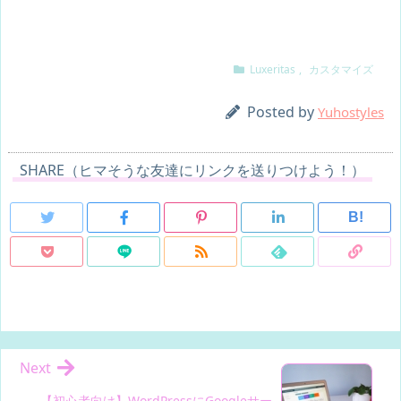
.snsi-w .pinit-count
{
color
:
 #ff8204
;
/* 文字色 */
color
:
 #ca638a
;
/* 文字色 */
}
}
.snsf-w .snsfb .rss a:hover, .snsi-w .snsib .rss a:hover
{
Luxeritas
,
カスタマイズ
.snsf-w .snsfb .pinit a:hover, .snsi-w .snsib .pinit a:hover
{
background-color
:
 #ffbf7f
;
background-color
:
 #fb82b1
;
color
:
 #fff
;
Posted by
Yuhostyles
border-color
:
 #fb82b1
;
}
color
:
 #fff
;
/* feedly */
}
.snsf-w .snsfb .feedly a, .snsi-w .snsib .feedly a
{
SHARE（ヒマそうな友達にリンクを送りつけよう！）
.snsi-w .snsib .pinit a:hover>.pinit-count
{
border
:
 1px solid #96e4df
;
/* 枠線色 */
color
:
 #fff
;
color
:
 #62dad2
;
/* 文字色 */
transition
:
 all .3s ease-in-out
;
}
B!
}
.snsi-w .feedly-count
{
/* はてブ */
color
:
 #62dad2
;
.snsf-w .snsfb .hatena a, .snsi-w .snsib .hatena a
{
}
border
:
 1px solid #517db5
;
/* 枠線色 */
.snsf-w .snsfb .feedly a:hover, .snsi-w .snsib .feedly a:hover
{
color
:
 #517db5
;
/* 文字色 */
background-color
:
 #96e4df
;
}
color
:
 #fff
;
.snsi-w .hatena-count
{
}
color
:
 #517db5
;
/* 文字色 */
.snsi-w .snsib .feedly a:hover>.feedly-count
{
Next
}
color
:
 #fff
;
.snsf-w .snsfb .hatena a:hover, .snsi-w .snsib .hatena a:hover
{
transition
:
 all .3s ease-in-out
;
【初心者向け】WordPressにGoogleサー