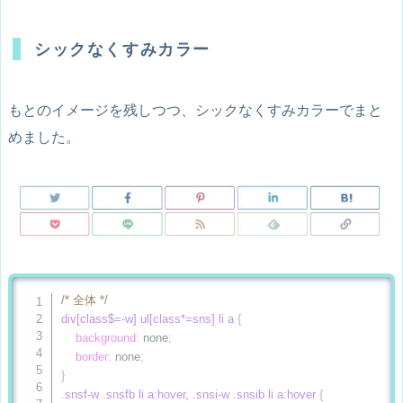
background-color
:
 #57abd6
;
color
:
 #fff
;
シックなくすみカラー
}
/* Pinterest */
.snsf-w .snsfb .pinit a, .snsi-w .snsib .pinit a
{
もとのイメージを残しつつ、シックなくすみカラーでまと
border
:
 1px solid #ea4c89
;
/* 枠線色 */
color
:
 #ea4c89
;
/* 文字色 */
めました。
}
.snsi-w .pinit-count
{
color
:
 #ea4c89
;
/* 文字色 */
}
.snsf-w .snsfb .pinit a:hover, .snsi-w .snsib .pinit a:hover
{
background-color
:
 #fb82b1
;
border-color
:
 #fb82b1
;
color
:
 #fff
;
/* 全体 */
}
div[class$=-w] ul[class*=sns] li a
{
.snsi-w .snsib .pinit a:hover>.pinit-count
{
background
:
 none
;
color
:
 #fff
;
border
:
 none
;
transition
:
 all .3s ease-in-out
;
}
}
.snsf-w .snsfb li a:hover, .snsi-w .snsib li a:hover
{
/* はてブ */