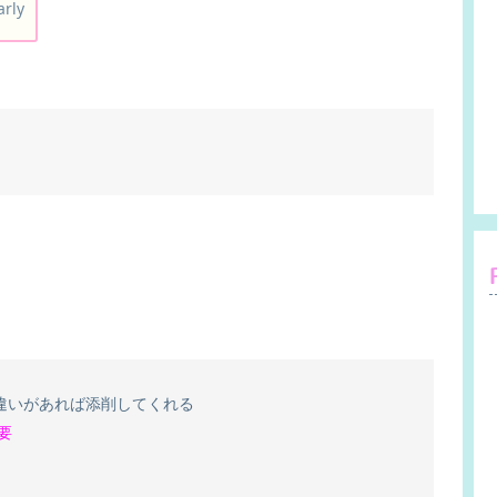
ly
と
違いがあれば添削してくれる
要