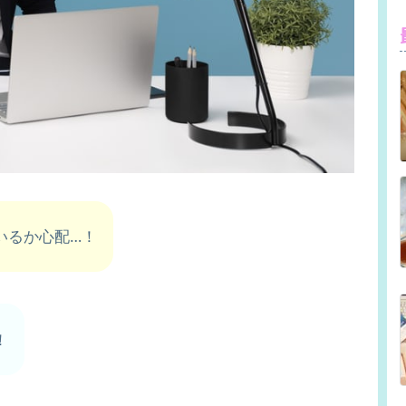
いるか心配…！
！