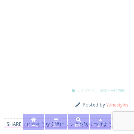
カナダ生活
,
準備・一時帰国
Posted by
Yuhostyles
SHARE（ヒマそうな友達にリンクを送りつけよう！）
メニュー
検索
上へ
ホーム