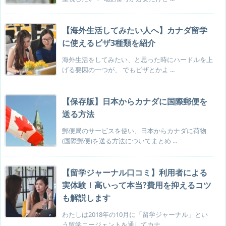
【海外生活してみたい人へ】カナダ留学
に使えるビザ3種類を紹介
海外生活をしてみたい、と思った時にハードルを上
げる要因の一つが、 でもビザとかよ ...
【保存版】日本からカナダに国際郵便を
送る方法
郵便局のサービスを使い、日本からカナダに荷物
(国際郵便)を送る方法についてまとめ ...
【留学ジャーナル口コミ】利用者による
実体験！高いって本当?費用を抑えるコツ
も解説します
わたしは2018年の10月に「留学ジャーナル」とい
う留学エージェントを通してカナ ...