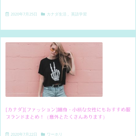
2020年7月25日
カナダ生活
,
英語学習
[カナダ][ファッション]細身・小柄な女性にもおすすめ服
ブランドまとめ！（意外とたくさんあります）
2020年7月22日
ワーホリ